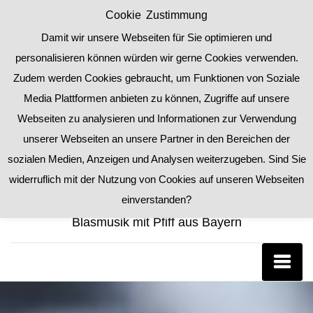
Zum
Privacy & Cookies Policy
Inhalt
springen
Blaskapelle Petersbuch
Blasmusik mit Pfiff aus Bayern